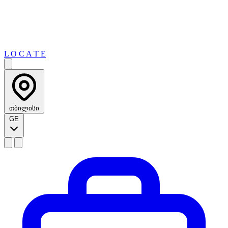
L O C A T E
თბილისი
GE