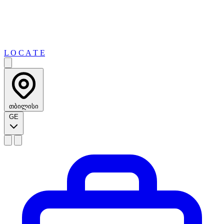
L O C A T E
თბილისი
GE