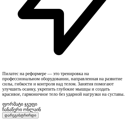
Пилатес на реформере — это тренировка на
профессиональном оборудовании, направленная на развитие
силы, гибкости и контроля над телом. Занятия помогают
улучшить осанку, укрепить глубокие мышцы и создать
красивое, гармоничное тело без ударной нагрузки на суставы.
ფორმატი
ჯგუფი
ჩანაწერი
ონლაინ
დარეგისტრირდი