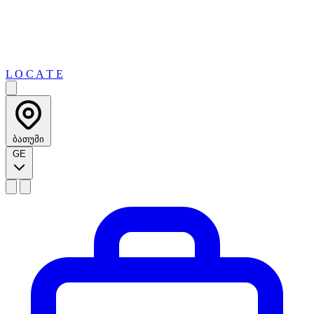
L O C A T E
ბათუმი
GE