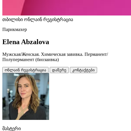
თბილისი
ონლაინ რეგისტრაცია
Парикмахер
Elena Abzalova
Мужская/Женская. Химическая завивка. Перманент/
Полуперманент (биозаивка)
ონლაინ რეგისტრაცია
დაწერე
კონტაქტები
მასტერი