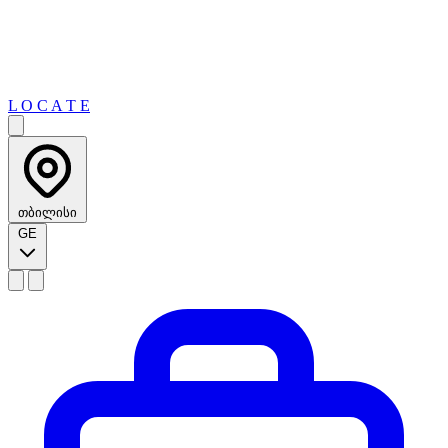
L O C A T E
თბილისი
GE