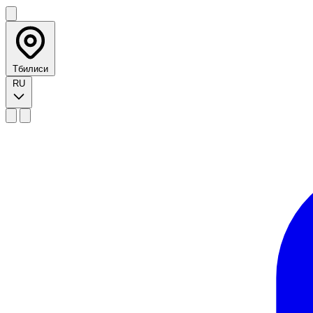
Тбилиси
RU