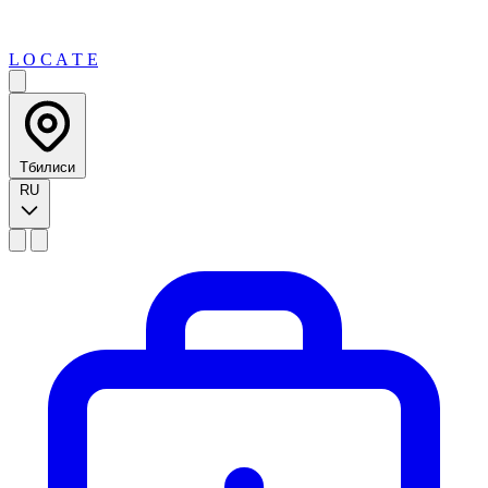
L O C A T E
Тбилиси
RU