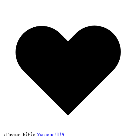
в
Грузии 🇬🇪
и
Украине 🇺🇦