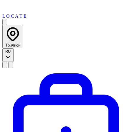
L O C A T E
Тбилиси
RU