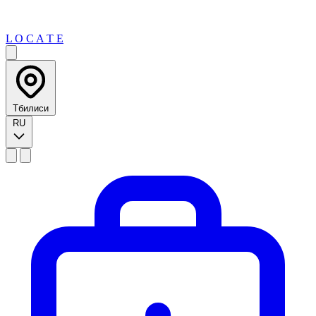
L O C A T E
Тбилиси
RU