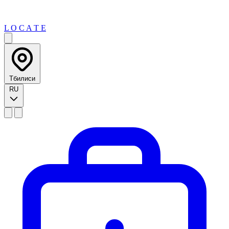
L O C A T E
Тбилиси
RU