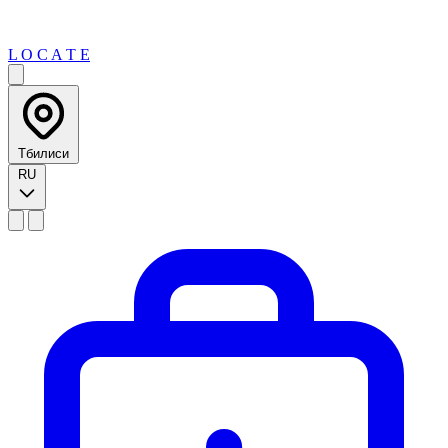
L O C A T E
Тбилиси
RU