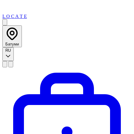
L O C A T E
Батуми
RU