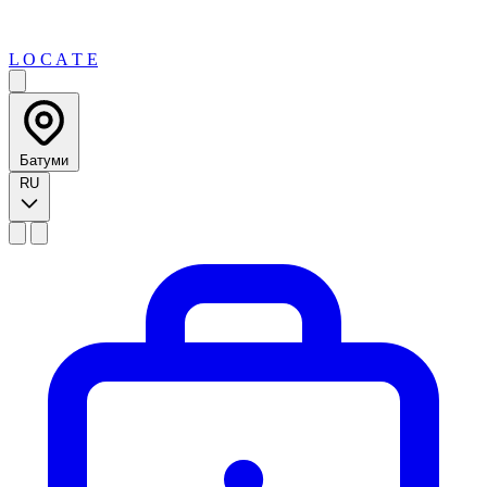
L O C A T E
Батуми
RU