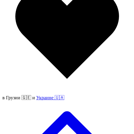
в
Грузии 🇬🇪
и
Украине 🇺🇦