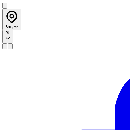
Батуми
RU